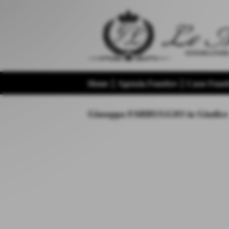
Home
Agenzia Funebre
Casse Funeb
Giuseppa FARRUGGIO in Giudice