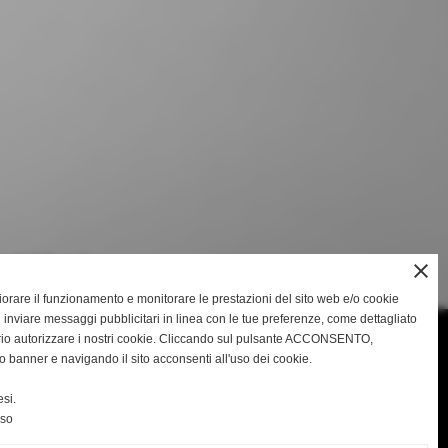
close
gliorare il funzionamento e monitorare le prestazioni del sito web e/o cookie
 inviare messaggi pubblicitari in linea con le tue preferenze, come dettagliato
rio autorizzare i nostri cookie. Cliccando sul pulsante ACCONSENTO,
o banner e navigando il sito acconsenti all'uso dei cookie.
e su tutto il territorio di Niscemi,
si.
 da diversi anni ed opera sempre nel
nso
 protocolli dettati dalla legge italiana e