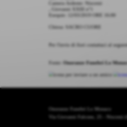
Camera Ardente: Niscemi
, Giovanni XXIII n°1
Esequie: 12/03/2019 ORE 16:00
Chiesa: SACRO CUORE
Per l'invio di fiori contattaci al seg
Fonte:
Onoranze Funebri Lo Mona
Onoranze Funebri Lo Monaco
Via Giovanni Falcone, 25 - Niscemi 