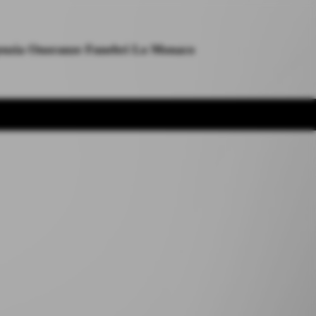
nzia Onoranze Funebri Lo Monaco