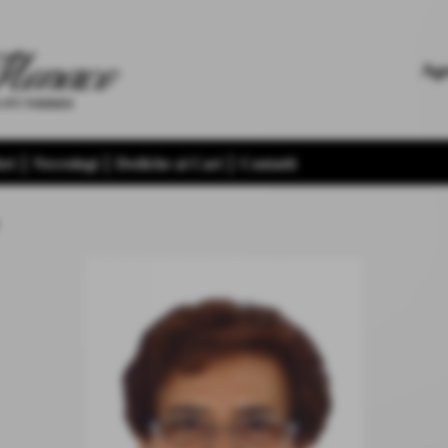
Age
ri
Necrologi
Dediche ai Cari
Contatti